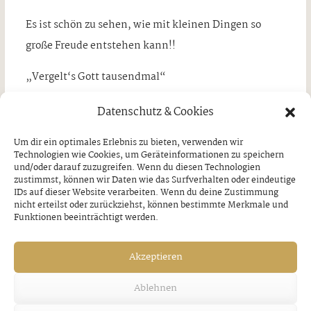
Es ist schön zu sehen, wie mit kleinen Dingen so
große Freude entstehen kann!!
„Vergelt‘s Gott tausendmal“
Datenschutz & Cookies
Um dir ein optimales Erlebnis zu bieten, verwenden wir
VORHERIGER BEITRAG
NÄCHSTER BEITRAG
Technologien wie Cookies, um Geräteinformationen zu speichern
Letzter Almabtrieb im
Veteranen- und
und/oder darauf zuzugreifen. Wenn du diesen Technologien
Zillertal
Reservistenverein
zustimmst, können wir Daten wie das Surfverhalten oder eindeutige
Zell/Ziller
IDs auf dieser Website verarbeiten. Wenn du deine Zustimmung
Mittwoch, 25. Oktober 2023
nicht erteilst oder zurückziehst, können bestimmte Merkmale und
Mittwoch, 25. Oktober 2023
Funktionen beeinträchtigt werden.
Akzeptieren
Ähnliche Artikel
Ablehnen