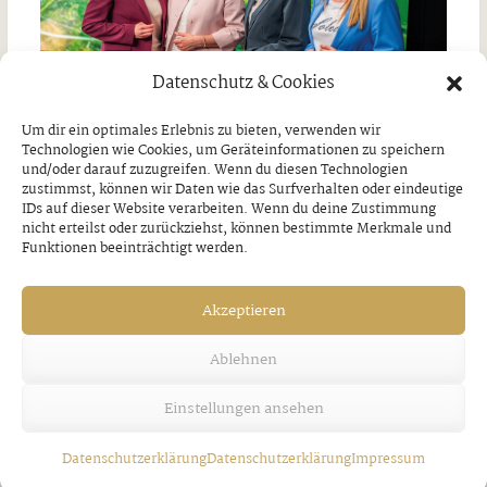
Datenschutz & Cookies
Um dir ein optimales Erlebnis zu bieten, verwenden wir
Technologien wie Cookies, um Geräteinformationen zu speichern
und/oder darauf zuzugreifen. Wenn du diesen Technologien
zustimmst, können wir Daten wie das Surfverhalten oder eindeutige
IDs auf dieser Website verarbeiten. Wenn du deine Zustimmung
Starke Frauen machen Karriere bei
nicht erteilst oder zurückziehst, können bestimmte Merkmale und
Funktionen beeinträchtigt werden.
SPAR
Freitag, 7. August 2026
Akzeptieren
Ablehnen
Einstellungen ansehen
Datenschutzerklärung
Datenschutzerklärung
Impressum