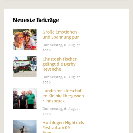
Neueste Beiträge
Große Emotionen
und Spannung pur
Donnerstag, 6. August
2026
Christoph Fischer
gelingt die Derby
Revanche
Donnerstag, 6. August
2026
Landesmeisterschaft
en Kleinkalibergeweh
r Innsbruck
Donnerstag, 6. August
2026
Hochfügen Hightrails
Festival am 09.
August