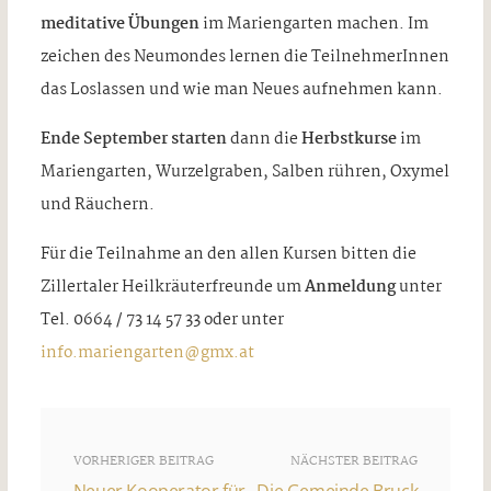
meditative Übungen
im Mariengarten machen. Im
zeichen des Neumondes lernen die TeilnehmerInnen
das Loslassen und wie man Neues aufnehmen kann.
Ende September starten
dann die
Herbstkurse
im
Mariengarten, Wurzelgraben, Salben rühren, Oxymel
und Räuchern.
Für die Teilnahme an den allen Kursen bitten die
Zillertaler Heilkräuterfreunde um
Anmeldung
unter
Tel. 0664 / 73 14 57 33 oder unter
info.mariengarten@gmx.at
VORHERIGER BEITRAG
NÄCHSTER BEITRAG
Neuer Kooperator für
Die Gemeinde Bruck