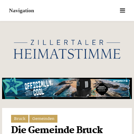
Skip
to
content
Bruck
Gemeinden
Die Gemeinde Bruck