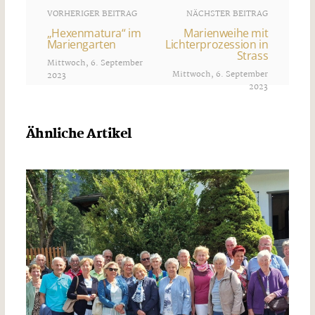
VORHERIGER BEITRAG
NÄCHSTER BEITRAG
„Hexenmatura“ im
Marienweihe mit
Mariengarten
Lichterprozession in
Strass
Mittwoch, 6. September
Mittwoch, 6. September
2023
2023
Ähnliche Artikel