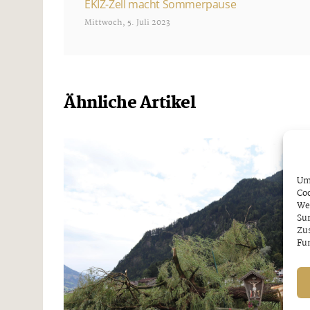
EKIZ-Zell macht Sommerpause
Mittwoch, 5. Juli 2023
Ähnliche Artikel
Um 
Coo
We
Sur
Zu
Fun