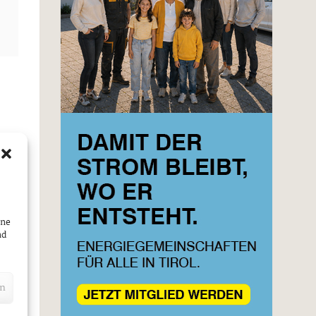
ine
nd
en