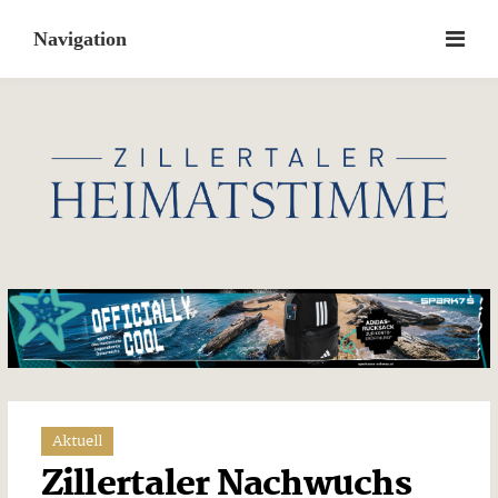
Skip
to
content
Aktuell
Zillertaler Nachwuchs