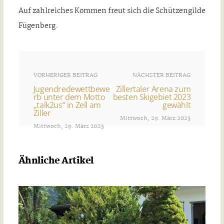
Auf zahlreiches Kommen freut sich die Schützengilde
Fügenberg.
VORHERIGER BEITRAG
NÄCHSTER BEITRAG
Jugendredewettbewe
Zillertaler Arena zum
rb unter dem Motto
besten Skigebiet 2023
„talk2us“ in Zell am
gewählt
Ziller
Mittwoch, 29. März 2023
Mittwoch, 29. März 2023
Ähnliche Artikel