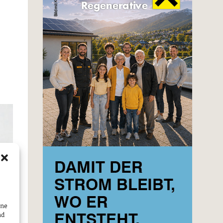
ine
nd