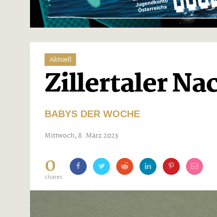
Aktuell
Zillertaler N
BABYS DER WOCHE
Mittwoch, 8. März 2023
0
shares