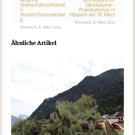
Steinschafzuchtverei
Obstbäume –
n
Praxisseminar in
Stumm/Stummerber
Hippach am 18. März
g
Mittwoch, 8. März 2023
Mittwoch, 8. März 2023
Ähnliche Artikel