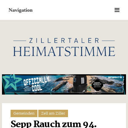
Skip
to
content
Gemeinden
Zell am Ziller
Sepp Rauch zum 94.