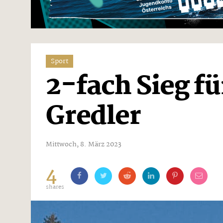
Sport
2-fach Sieg f
Gredler
Mittwoch, 8. März 2023
4
shares