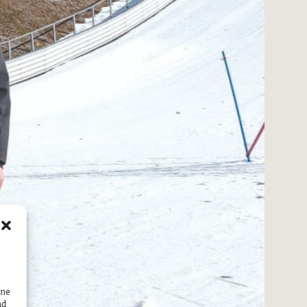
ine
nd