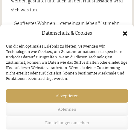
werden gestaltet und auch an den Hausfassaden wird
sich was tun.
„Gepflegtes Wohnen – gemeinsam leben“ ist mehr
als nur ein Name, es spiegelt die Philosophie der
Datenschutz & Cookies
Organisation wider, welche stets die darin lebenden
Um dir ein optimales Erlebnis zu bieten, verwenden wir
und arbeitenden Menschen in den Mittelpunkt
Technologien wie Cookies, um Geräteinformationen zu speichern
und/oder darauf zuzugreifen. Wenn du diesen Technologien
stellt!
zustimmst, können wir Daten wie das Surfverhalten oder eindeutige
IDs auf dieser Website verarbeiten. Wenn du deine Zustimmung
nicht erteilst oder zurückziehst, können bestimmte Merkmale und
Funktionen beeinträchtigt werden.
Akzeptieren
Ablehnen
Einstellungen ansehen