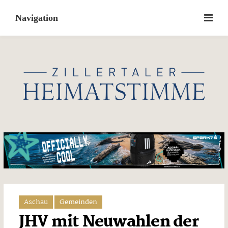
Skip
to
content
Aschau
Gemeinden
JHV mit Neuwahlen der