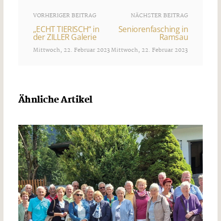
VORHERIGER BEITRAG
NÄCHSTER BEITRAG
„ECHT TIERISCH“ in
Seniorenfasching in
der ZILLER Galerie
Ramsau
Mittwoch, 22. Februar 2023
Mittwoch, 22. Februar 2023
Ähnliche Artikel