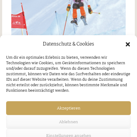
Datenschutz & Cookies
Um dir ein optimales Erlebnis zu bieten, verwenden wir
Technologien wie Cookies, um Geräteinformationen zu speichern
und/oder darauf zuzugreifen. Wenn du diesen Technologien
VORHERIGER BEITRAG
NÄCHSTER BEITRAG
zustimmst, können wir Daten wie das Surfverhalten oder eindeutige
IDs auf dieser Website verarbeiten. Wenn du deine Zustimmung
DVD „Das große
Langlauf
nicht erteilst oder zurückziehst, können bestimmte Merkmale und
Abschiedskonzert“
Geschicklichkeitsbew
Funktionen beeinträchtigt werden.
erb 2023 – WSV Tux
Mittwoch, 25. Januar 2023
Mittwoch, 25. Januar 2023
Akzeptieren
Ablehnen
Ähnliche Artikel
Einstellungen ansehen