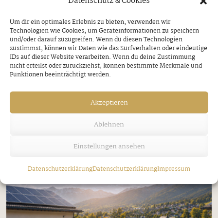
Datenschutz & Cookies
Um dir ein optimales Erlebnis zu bieten, verwenden wir
Technologien wie Cookies, um Geräteinformationen zu speichern
Jakobi-Patrozinium in Strass
und/oder darauf zuzugreifen. Wenn du diesen Technologien
zustimmst, können wir Daten wie das Surfverhalten oder eindeutige
IDs auf dieser Website verarbeiten. Wenn du deine Zustimmung
Freitag, 7. August 2026
nicht erteilst oder zurückziehst, können bestimmte Merkmale und
Funktionen beeinträchtigt werden.
Akzeptieren
Ablehnen
Einstellungen ansehen
Datenschutzerklärung
Datenschutzerklärung
Impressum