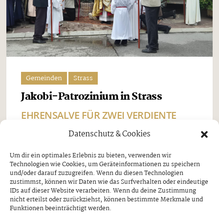
Gemeinden
Strass
Jakobi-Patrozinium in Strass
EHRENSALVE FÜR ZWEI VERDIENTE
SCHÜTZEN
Datenschutz & Cookies
Freitag, 7. August 2026
Um dir ein optimales Erlebnis zu bieten, verwenden wir
Technologien wie Cookies, um Geräteinformationen zu speichern
Beim Jakobi-Patrozinium am Sonntag, dem 26. Juli,
und/oder darauf zuzugreifen. Wenn du diesen Technologien
stand Strass im Zillertal ganz im Zeichen seines
zustimmst, können wir Daten wie das Surfverhalten oder eindeutige
IDs auf dieser Website verarbeiten. Wenn du deine Zustimmung
Pfarrpatrons, des heiligen Jakobus. Nach dem
nicht erteilst oder zurückziehst, können bestimmte Merkmale und
Funktionen beeinträchtigt werden.
feierlichen Festgottesdienst und der traditionellen