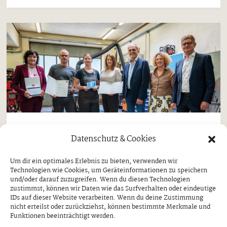
Aktuell
Datenschutz & Cookies
„Lehrling des Monats“ kommt aus
Um dir ein optimales Erlebnis zu bieten, verwenden wir
Ginzling
Technologien wie Cookies, um Geräteinformationen zu speichern
und/oder darauf zuzugreifen. Wenn du diesen Technologien
MAGDALENA KERN ERHIELT
zustimmst, können wir Daten wie das Surfverhalten oder eindeutige
AUSZEICHNUNG DURCH ARBEITS- UND
IDs auf dieser Website verarbeiten. Wenn du deine Zustimmung
JUGENDLANDESRÄTIN ASTRID MAIR
nicht erteilst oder zurückziehst, können bestimmte Merkmale und
Funktionen beeinträchtigt werden.
Donnerstag, 30. Juli 2026