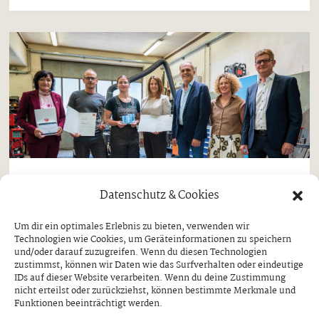
Aktuell
Datenschutz & Cookies
„Lehrling des Monats“ kommt aus
Um dir ein optimales Erlebnis zu bieten, verwenden wir
Ginzling
Technologien wie Cookies, um Geräteinformationen zu speichern
und/oder darauf zuzugreifen. Wenn du diesen Technologien
MAGDALENA KERN ERHIELT
zustimmst, können wir Daten wie das Surfverhalten oder eindeutige
AUSZEICHNUNG DURCH ARBEITS- UND
IDs auf dieser Website verarbeiten. Wenn du deine Zustimmung
JUGENDLANDESRÄTIN ASTRID MAIR
nicht erteilst oder zurückziehst, können bestimmte Merkmale und
Funktionen beeinträchtigt werden.
Donnerstag, 30. Juli 2026