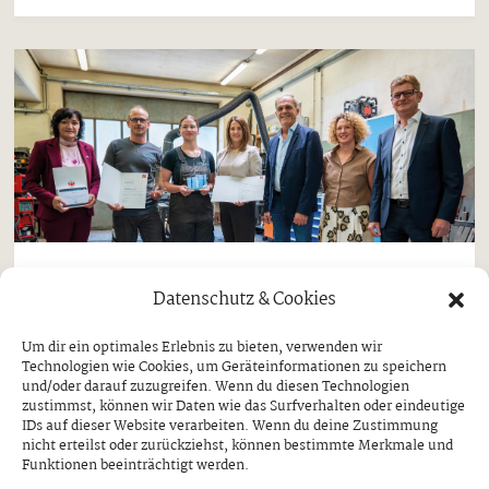
Aktuell
Datenschutz & Cookies
„Lehrling des Monats“ kommt aus
Um dir ein optimales Erlebnis zu bieten, verwenden wir
Ginzling
Technologien wie Cookies, um Geräteinformationen zu speichern
und/oder darauf zuzugreifen. Wenn du diesen Technologien
MAGDALENA KERN ERHIELT
zustimmst, können wir Daten wie das Surfverhalten oder eindeutige
AUSZEICHNUNG DURCH ARBEITS- UND
IDs auf dieser Website verarbeiten. Wenn du deine Zustimmung
JUGENDLANDESRÄTIN ASTRID MAIR
nicht erteilst oder zurückziehst, können bestimmte Merkmale und
Funktionen beeinträchtigt werden.
Donnerstag, 30. Juli 2026