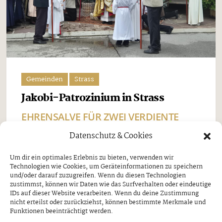
Gemeinden
Strass
Jakobi-Patrozinium in Strass
EHRENSALVE FÜR ZWEI VERDIENTE
SCHÜTZEN
Datenschutz & Cookies
Freitag, 7. August 2026
Um dir ein optimales Erlebnis zu bieten, verwenden wir
Technologien wie Cookies, um Geräteinformationen zu speichern
Beim Jakobi-Patrozinium am Sonntag, dem 26. Juli,
und/oder darauf zuzugreifen. Wenn du diesen Technologien
stand Strass im Zillertal ganz im Zeichen seines
zustimmst, können wir Daten wie das Surfverhalten oder eindeutige
IDs auf dieser Website verarbeiten. Wenn du deine Zustimmung
Pfarrpatrons, des heiligen Jakobus. Nach dem
nicht erteilst oder zurückziehst, können bestimmte Merkmale und
Funktionen beeinträchtigt werden.
feierlichen Festgottesdienst und der traditionellen