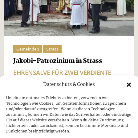
Gemeinden
Strass
Jakobi-Patrozinium in Strass
EHRENSALVE FÜR ZWEI VERDIENTE
SCHÜTZEN
Datenschutz & Cookies
Freitag, 7. August 2026
Um dir ein optimales Erlebnis zu bieten, verwenden wir
Technologien wie Cookies, um Geräteinformationen zu speichern
Beim Jakobi-Patrozinium am Sonntag, dem 26. Juli,
und/oder darauf zuzugreifen. Wenn du diesen Technologien
stand Strass im Zillertal ganz im Zeichen seines
zustimmst, können wir Daten wie das Surfverhalten oder eindeutige
IDs auf dieser Website verarbeiten. Wenn du deine Zustimmung
Pfarrpatrons, des heiligen Jakobus. Nach dem
nicht erteilst oder zurückziehst, können bestimmte Merkmale und
Funktionen beeinträchtigt werden.
feierlichen Festgottesdienst und der traditionellen