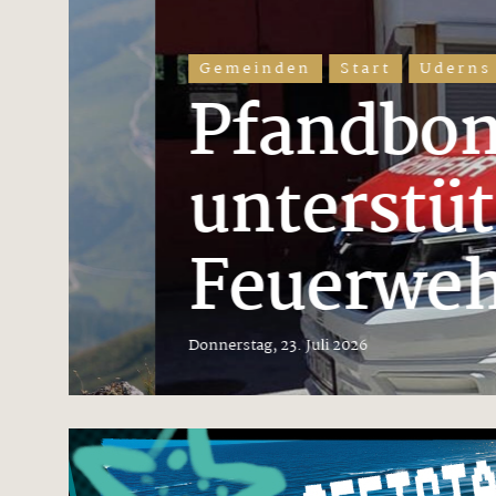
Gemeinden
Start
Uderns
Pfandbon-
unterstützen
Feuerwehr
Donnerstag, 23. Juli 2026