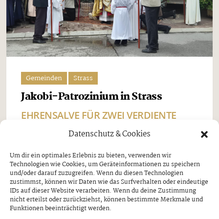
Gemeinden
Strass
Jakobi-Patrozinium in Strass
EHRENSALVE FÜR ZWEI VERDIENTE
SCHÜTZEN
Datenschutz & Cookies
Freitag, 7. August 2026
Um dir ein optimales Erlebnis zu bieten, verwenden wir
Technologien wie Cookies, um Geräteinformationen zu speichern
Beim Jakobi-Patrozinium am Sonntag, dem 26. Juli,
und/oder darauf zuzugreifen. Wenn du diesen Technologien
stand Strass im Zillertal ganz im Zeichen seines
zustimmst, können wir Daten wie das Surfverhalten oder eindeutige
IDs auf dieser Website verarbeiten. Wenn du deine Zustimmung
Pfarrpatrons, des heiligen Jakobus. Nach dem
nicht erteilst oder zurückziehst, können bestimmte Merkmale und
Funktionen beeinträchtigt werden.
feierlichen Festgottesdienst und der traditionellen