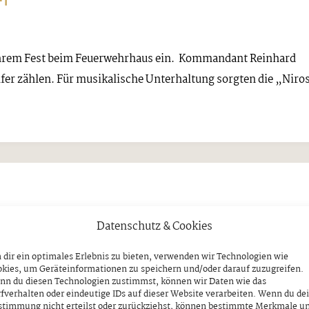
FT
ihrem Fest beim Feuerwehrhaus ein. Kommandant Reinhard
lfer zählen. Für musikalische Unterhaltung sorgten die „Niro
ich unterstützen
Datenschutz & Cookies
IN FÜGEN
dir ein optimales Erlebnis zu bieten, verwenden wir Technologien wie
kies, um Geräteinformationen zu speichern und/oder darauf zuzugreifen.
nn du diesen Technologien zustimmst, können wir Daten wie das
fverhalten oder eindeutige IDs auf dieser Website verarbeiten. Wenn du de
Giessenbach in Fügen alles rund um’s Thema „Frauengesundhe
stimmung nicht erteilst oder zurückziehst, können bestimmte Merkmale u