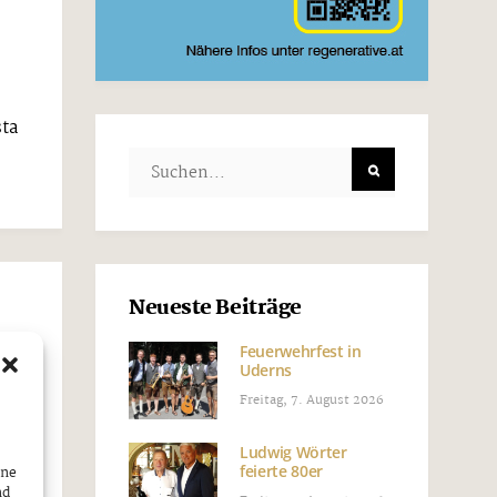
sta
Neueste Beiträge
Feuerwehrfest in
Uderns
Freitag, 7. August 2026
Ludwig Wörter
feierte 80er
ine
it“.
nd