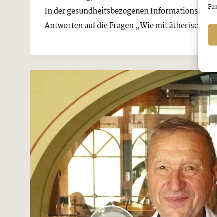
Fun
In der gesundheitsbezogenen Informationsveran
Antworten auf die Fragen „Wie mit ätherischen Öl