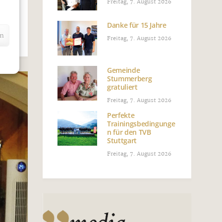
Freitag, 7. August 2026
em
Danke für 15 Jahre
en
Freitag, 7. August 2026
Gemeinde
Stummerberg
gratuliert
Freitag, 7. August 2026
Perfekte
Trainingsbedingunge
n für den TVB
Stuttgart
Freitag, 7. August 2026