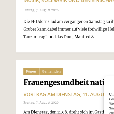
MUSIK, KULINARIK UND GEMEINSCHA
Freitag, 7. August 2026
Die FF Uderns lud am vergangenen Samstag zu 
Gruber kann dabei immer auf viele freiwillige He
Tanzlmusig“ und das Duo „Manfred & ...
Fügen
Gemeinden
Frauengesundheit natürl
VORTRAG AM DIENSTAG, 11. AUGUST, 
Um 
Coo
Freitag, 7. August 2026
We
Sur
Am Dienstag, den 11.08. dreht sich im Gasthof 
Zu