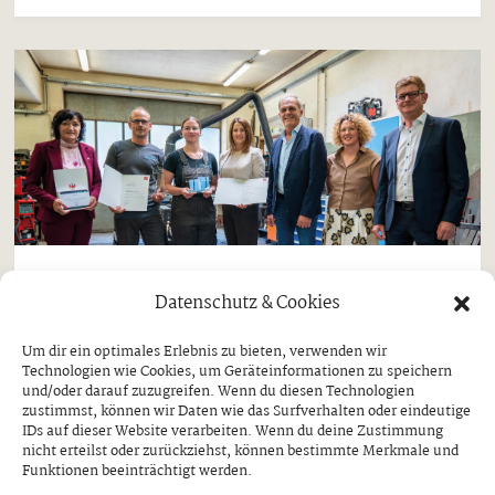
Aktuell
Datenschutz & Cookies
„Lehrling des Monats“ kommt aus
Um dir ein optimales Erlebnis zu bieten, verwenden wir
Ginzling
Technologien wie Cookies, um Geräteinformationen zu speichern
und/oder darauf zuzugreifen. Wenn du diesen Technologien
MAGDALENA KERN ERHIELT
zustimmst, können wir Daten wie das Surfverhalten oder eindeutige
AUSZEICHNUNG DURCH ARBEITS- UND
IDs auf dieser Website verarbeiten. Wenn du deine Zustimmung
JUGENDLANDESRÄTIN ASTRID MAIR
nicht erteilst oder zurückziehst, können bestimmte Merkmale und
Funktionen beeinträchtigt werden.
Donnerstag, 30. Juli 2026