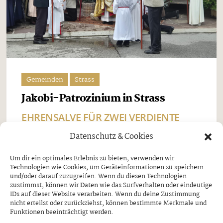
Gemeinden
Strass
Jakobi-Patrozinium in Strass
EHRENSALVE FÜR ZWEI VERDIENTE
SCHÜTZEN
Datenschutz & Cookies
Freitag, 7. August 2026
Um dir ein optimales Erlebnis zu bieten, verwenden wir
Technologien wie Cookies, um Geräteinformationen zu speichern
Beim Jakobi-Patrozinium am Sonntag, dem 26. Juli,
und/oder darauf zuzugreifen. Wenn du diesen Technologien
stand Strass im Zillertal ganz im Zeichen seines
zustimmst, können wir Daten wie das Surfverhalten oder eindeutige
IDs auf dieser Website verarbeiten. Wenn du deine Zustimmung
Pfarrpatrons, des heiligen Jakobus. Nach dem
nicht erteilst oder zurückziehst, können bestimmte Merkmale und
Funktionen beeinträchtigt werden.
feierlichen Festgottesdienst und der traditionellen