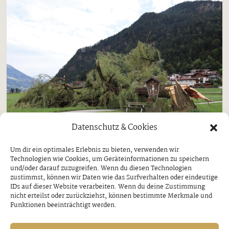
Datenschutz & Cookies
Um dir ein optimales Erlebnis zu bieten, verwenden wir
Gemeinden
Strass
Technologien wie Cookies, um Geräteinformationen zu speichern
Unwetter über Strass
und/oder darauf zuzugreifen. Wenn du diesen Technologien
zustimmst, können wir Daten wie das Surfverhalten oder eindeutige
IDs auf dieser Website verarbeiten. Wenn du deine Zustimmung
MARTERL HIELT STAND
nicht erteilst oder zurückziehst, können bestimmte Merkmale und
Funktionen beeinträchtigt werden.
Freitag, 7. August 2026