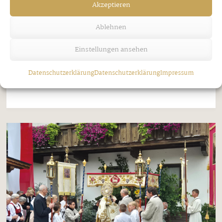
Mit heftigen Windböen zog letzten
Akzeptieren
Samstagnachmittag ein Gewitter über das vordere
Ablehnen
Zillertal. In Strass knickte dabei die Trauerweide in
der Nähe des Bahnübergangs Astholz einfach um.
Einstellungen ansehen
Wie durch ein Wunder wurde das Marterl dabei
Datenschutzerklärung
Datenschutzerklärung
Impressum
aber nicht ...