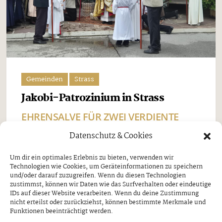
Gemeinden
Strass
Jakobi-Patrozinium in Strass
EHRENSALVE FÜR ZWEI VERDIENTE
SCHÜTZEN
Datenschutz & Cookies
Freitag, 7. August 2026
Um dir ein optimales Erlebnis zu bieten, verwenden wir
Technologien wie Cookies, um Geräteinformationen zu speichern
Beim Jakobi-Patrozinium am Sonntag, dem 26. Juli,
und/oder darauf zuzugreifen. Wenn du diesen Technologien
stand Strass im Zillertal ganz im Zeichen seines
zustimmst, können wir Daten wie das Surfverhalten oder eindeutige
IDs auf dieser Website verarbeiten. Wenn du deine Zustimmung
Pfarrpatrons, des heiligen Jakobus. Nach dem
nicht erteilst oder zurückziehst, können bestimmte Merkmale und
Funktionen beeinträchtigt werden.
feierlichen Festgottesdienst und der traditionellen