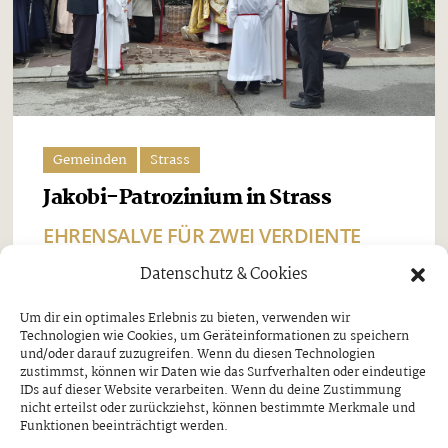
Gemeinden
Strass
Jakobi-Patrozinium in Strass
EHRENSALVE FÜR ZWEI VERDIENTE
SCHÜTZEN
Datenschutz & Cookies
Freitag, 7. August 2026
Um dir ein optimales Erlebnis zu bieten, verwenden wir
Technologien wie Cookies, um Geräteinformationen zu speichern
Beim Jakobi-Patrozinium am Sonntag, dem 26. Juli,
und/oder darauf zuzugreifen. Wenn du diesen Technologien
stand Strass im Zillertal ganz im Zeichen seines
zustimmst, können wir Daten wie das Surfverhalten oder eindeutige
IDs auf dieser Website verarbeiten. Wenn du deine Zustimmung
Pfarrpatrons, des heiligen Jakobus. Nach dem
nicht erteilst oder zurückziehst, können bestimmte Merkmale und
Funktionen beeinträchtigt werden.
feierlichen Festgottesdienst und der traditionellen