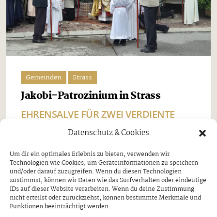
Gemeinden
Strass
Jakobi-Patrozinium in Strass
EHRENSALVE FÜR ZWEI VERDIENTE
SCHÜTZEN
Datenschutz & Cookies
Freitag, 7. August 2026
Um dir ein optimales Erlebnis zu bieten, verwenden wir
Technologien wie Cookies, um Geräteinformationen zu speichern
Beim Jakobi-Patrozinium am Sonntag, dem 26. Juli,
und/oder darauf zuzugreifen. Wenn du diesen Technologien
stand Strass im Zillertal ganz im Zeichen seines
zustimmst, können wir Daten wie das Surfverhalten oder eindeutige
IDs auf dieser Website verarbeiten. Wenn du deine Zustimmung
Pfarrpatrons, des heiligen Jakobus. Nach dem
nicht erteilst oder zurückziehst, können bestimmte Merkmale und
Funktionen beeinträchtigt werden.
feierlichen Festgottesdienst und der traditionellen