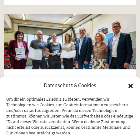
Aktuell
Datenschutz & Cookies
„Lehrling des Monats“ kommt aus
Um dir ein optimales Erlebnis zu bieten, verwenden wir
Ginzling
Technologien wie Cookies, um Geräteinformationen zu speichern
und/oder darauf zuzugreifen. Wenn du diesen Technologien
MAGDALENA KERN ERHIELT
zustimmst, können wir Daten wie das Surfverhalten oder eindeutige
AUSZEICHNUNG DURCH ARBEITS- UND
IDs auf dieser Website verarbeiten. Wenn du deine Zustimmung
JUGENDLANDESRÄTIN ASTRID MAIR
nicht erteilst oder zurückziehst, können bestimmte Merkmale und
Funktionen beeinträchtigt werden.
Donnerstag, 30. Juli 2026