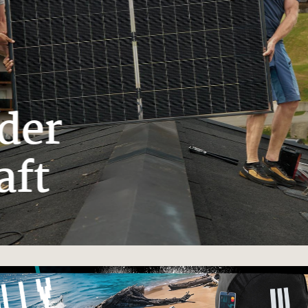
der
aft