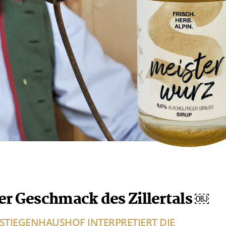
r Geschmack des Zillertals ￼
I STIEGENHAUSHOF INTERPRETIERT DIE