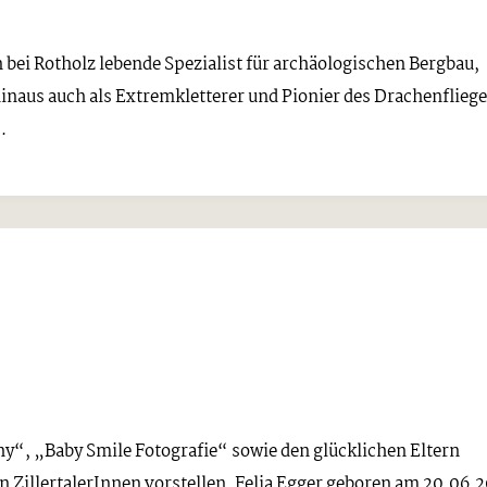
n bei Rotholz lebende Spezialist für archäologischen Bergbau,
hinaus auch als Extremkletterer und Pionier des Drachenflieg
.
“, „Baby Smile Fotografie“ sowie den glücklichen Eltern
n ZillertalerInnen vorstellen. Felia Egger geboren am 20.06.