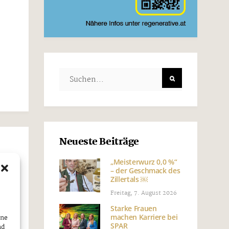
Neueste Beiträge
„Meisterwurz 0,0 %“
.
– der Geschmack des
Zillertals ￼
Freitag, 7. August 2026
Starke Frauen
machen Karriere bei
ine
SPAR
nd