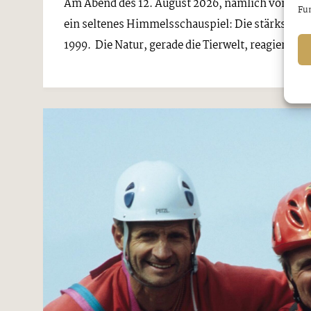
Am Abend des 12. August 2026, nämlich von 19.
Fun
ein seltenes Himmelsschauspiel: Die stärkste par
1999. Die Natur, gerade die Tierwelt, reagiert auf s