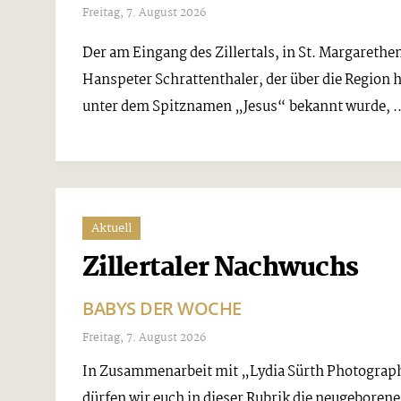
Freitag, 7. August 2026
Der am Eingang des Zillertals, in St. Margarethe
Hanspeter Schrattenthaler, der über die Region 
unter dem Spitznamen „Jesus“ bekannt wurde, ..
Aktuell
Zillertaler Nachwuchs
BABYS DER WOCHE
Freitag, 7. August 2026
In Zusammenarbeit mit „Lydia Sürth Photography
dürfen wir euch in dieser Rubrik die neugeborene