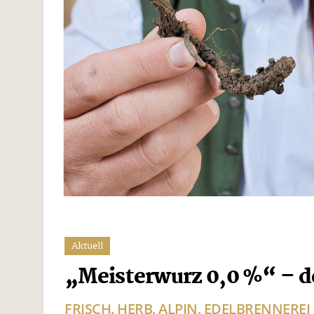
Aktuell
„Meisterwurz 0,0 %“ – de
FRISCH. HERB. ALPIN. EDELBRENNERE