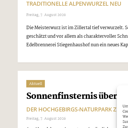
TRADITIONELLE ALPENWURZEL NEU
Freitag, 7. August 2026
Die Meisterwurz ist im Zillertal tief verwurzelt.
geschätzt und vor allem als charaktervoller Sch
Edelbrennerei Stiegenhaushof nun ein neues Kapit
Aktuell
Sonnenfinsternis über den
Um 
DER HOCHGEBIRGS-NATURPARK ZILLE
Coo
We
Freitag, 7. August 2026
Sur
Zu