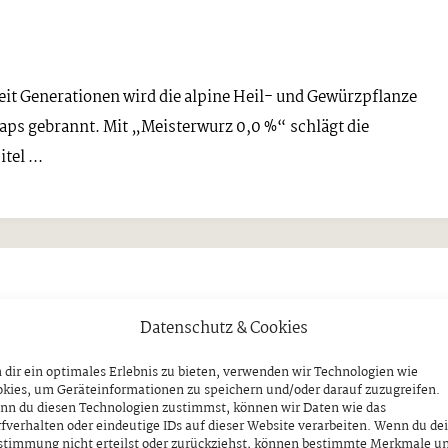
 Seit Generationen wird die alpine Heil- und Gewürzpflanze
naps gebrannt. Mit „Meisterwurz 0,0 %“ schlägt die
el ...
 Zillertaler Alpen am Mi, 12.08
Datenschutz & Cookies
dir ein optimales Erlebnis zu bieten, verwenden wir Technologien wie
RTALER ALPEN INFORMIERT
kies, um Geräteinformationen zu speichern und/oder darauf zuzugreifen.
nn du diesen Technologien zustimmst, können wir Daten wie das
fverhalten oder eindeutige IDs auf dieser Website verarbeiten. Wenn du de
stimmung nicht erteilst oder zurückziehst, können bestimmte Merkmale u