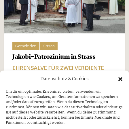
Gemeinden
Strass
Jakobi-Patrozinium in Strass
EHRENSALVE FÜR ZWEI VERDIENTE
SCHÜTZEN
Datenschutz & Cookies
Freitag, 7. August 2026
Um dir ein optimales Erlebnis zu bieten, verwenden wir
Technologien wie Cookies, um Geräteinformationen zu speichern
Beim Jakobi-Patrozinium am Sonntag, dem 26. Juli,
und/oder darauf zuzugreifen. Wenn du diesen Technologien
stand Strass im Zillertal ganz im Zeichen seines
zustimmst, können wir Daten wie das Surfverhalten oder eindeutige
IDs auf dieser Website verarbeiten. Wenn du deine Zustimmung
Pfarrpatrons, des heiligen Jakobus. Nach dem
nicht erteilst oder zurückziehst, können bestimmte Merkmale und
Funktionen beeinträchtigt werden.
feierlichen Festgottesdienst und der traditionellen