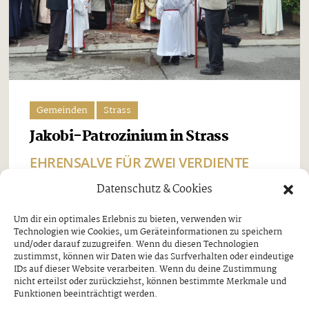
Gemeinden
Strass
Jakobi-Patrozinium in Strass
EHRENSALVE FÜR ZWEI VERDIENTE
SCHÜTZEN
Datenschutz & Cookies
Freitag, 7. August 2026
Um dir ein optimales Erlebnis zu bieten, verwenden wir
Technologien wie Cookies, um Geräteinformationen zu speichern
Beim Jakobi-Patrozinium am Sonntag, dem 26. Juli,
und/oder darauf zuzugreifen. Wenn du diesen Technologien
stand Strass im Zillertal ganz im Zeichen seines
zustimmst, können wir Daten wie das Surfverhalten oder eindeutige
IDs auf dieser Website verarbeiten. Wenn du deine Zustimmung
Pfarrpatrons, des heiligen Jakobus. Nach dem
nicht erteilst oder zurückziehst, können bestimmte Merkmale und
Funktionen beeinträchtigt werden.
feierlichen Festgottesdienst und der traditionellen