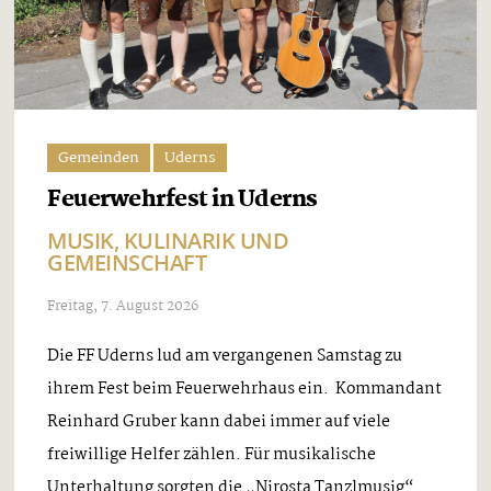
Gemeinden
Uderns
Feuerwehrfest in Uderns
MUSIK, KULINARIK UND
GEMEINSCHAFT
Freitag, 7. August 2026
Die FF Uderns lud am vergangenen Samstag zu
ihrem Fest beim Feuerwehrhaus ein. Kommandant
Reinhard Gruber kann dabei immer auf viele
freiwillige Helfer zählen. Für musikalische
Unterhaltung sorgten die „Nirosta Tanzlmusig“