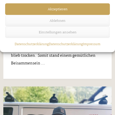
FREUTE SICH
Akzeptieren
Freitag, 7. August 2026
Ablehnen
Am Samstagnachmittag zog ein Gewitter über das
Einstellungen ansehen
vordere Zillertal, sodass man schon befürchtete,
das Dorffest würde früher oder später im Regen
Datenschutzerklärung
Datenschutzerklärung
Impressum
versinken, doch es kam ganz anders, der Abend
blieb trocken. Somit stand einem gemütlichen
Beisammensein ...