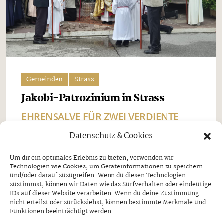
Gemeinden
Strass
Jakobi-Patrozinium in Strass
EHRENSALVE FÜR ZWEI VERDIENTE
SCHÜTZEN
Datenschutz & Cookies
Freitag, 7. August 2026
Um dir ein optimales Erlebnis zu bieten, verwenden wir
Technologien wie Cookies, um Geräteinformationen zu speichern
Beim Jakobi-Patrozinium am Sonntag, dem 26. Juli,
und/oder darauf zuzugreifen. Wenn du diesen Technologien
stand Strass im Zillertal ganz im Zeichen seines
zustimmst, können wir Daten wie das Surfverhalten oder eindeutige
IDs auf dieser Website verarbeiten. Wenn du deine Zustimmung
Pfarrpatrons, des heiligen Jakobus. Nach dem
nicht erteilst oder zurückziehst, können bestimmte Merkmale und
Funktionen beeinträchtigt werden.
feierlichen Festgottesdienst und der traditionellen