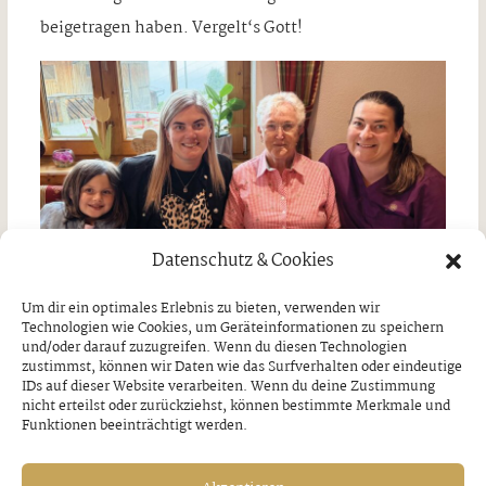
beigetragen haben. Vergelt‘s Gott!
Datenschutz & Cookies
Fotos. Gepfelgtes Wohnen Zell/Ziller
Um dir ein optimales Erlebnis zu bieten, verwenden wir
Technologien wie Cookies, um Geräteinformationen zu speichern
und/oder darauf zuzugreifen. Wenn du diesen Technologien
zustimmst, können wir Daten wie das Surfverhalten oder eindeutige
IDs auf dieser Website verarbeiten. Wenn du deine Zustimmung
VORHERIGER BEITRAG
NÄCHSTER BEITRAG
nicht erteilst oder zurückziehst, können bestimmte Merkmale und
Funktionen beeinträchtigt werden.
Diätberatung am
250 Jahre –
13.07.
Schützenkompanie
Ried-Kaltenbach
Mittwoch, 24. Juni 2026