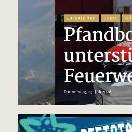
Gemeinden
Start
Uderns
Pfandbon-
unterstützen
Feuerwehr
Donnerstag, 23. Juli 2026