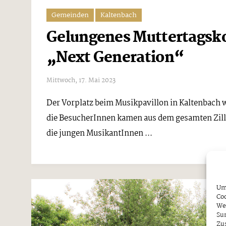
Gemeinden
Kaltenbach
Gelungenes Muttertagsko
„Next Generation“
Mittwoch, 17. Mai 2023
Der Vorplatz beim Musikpavillon in Kaltenbach w
die BesucherInnen kamen aus dem gesamten Zill
die jungen MusikantInnen ...
Um 
Coo
We
Sur
Zu