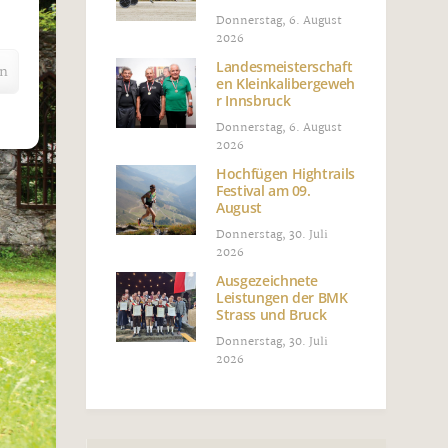
Donnerstag, 6. August
2026
Landesmeisterschaft
en
en Kleinkalibergeweh
r Innsbruck
Donnerstag, 6. August
2026
Hochfügen Hightrails
Festival am 09.
August
Donnerstag, 30. Juli
2026
Ausgezeichnete
Leistungen der BMK
Strass und Bruck
Donnerstag, 30. Juli
2026