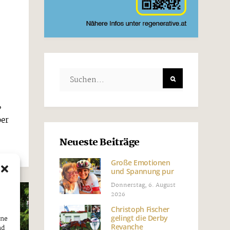
,
ber
Neueste Beiträge
Große Emotionen
und Spannung pur
Donnerstag, 6. August
2026
Christoph Fischer
gelingt die Derby
ine
Revanche
nd