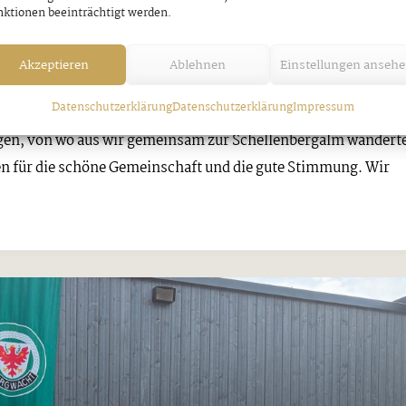
llenbergalm￼
ktionen beeinträchtigt werden.
 UDERNS UND HART
Akzeptieren
Ablehnen
Einstellungen anseh
Datenschutzerklärung
Datenschutzerklärung
Impressum
ügen, von wo aus wir gemeinsam zur Schellenbergalm wandert
n für die schöne Gemeinschaft und die gute Stimmung. Wir