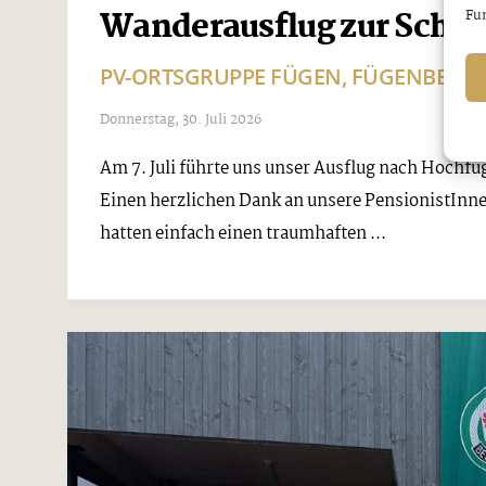
Wanderausflug zur Sche
Fun
PV-ORTSGRUPPE FÜGEN, FÜGENBERG,
Donnerstag, 30. Juli 2026
Am 7. Juli führte uns unser Ausflug nach Hochf
Einen herzlichen Dank an unsere PensionistInne
hatten einfach einen traumhaften ...