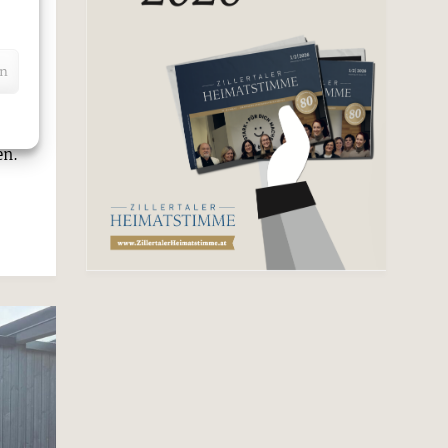
en
en.