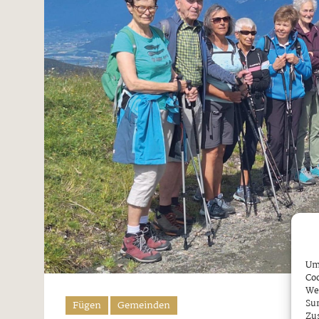
Um 
Coo
We
Sur
Fügen
Gemeinden
Zu