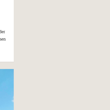
der
onen