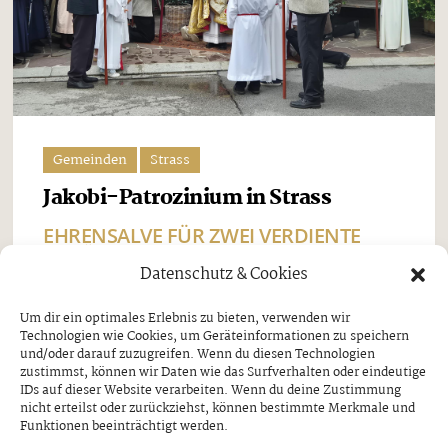
Gemeinden
Strass
Jakobi-Patrozinium in Strass
EHRENSALVE FÜR ZWEI VERDIENTE
SCHÜTZEN
Datenschutz & Cookies
Freitag, 7. August 2026
Um dir ein optimales Erlebnis zu bieten, verwenden wir
Technologien wie Cookies, um Geräteinformationen zu speichern
Beim Jakobi-Patrozinium am Sonntag, dem 26. Juli,
und/oder darauf zuzugreifen. Wenn du diesen Technologien
stand Strass im Zillertal ganz im Zeichen seines
zustimmst, können wir Daten wie das Surfverhalten oder eindeutige
IDs auf dieser Website verarbeiten. Wenn du deine Zustimmung
Pfarrpatrons, des heiligen Jakobus. Nach dem
nicht erteilst oder zurückziehst, können bestimmte Merkmale und
Funktionen beeinträchtigt werden.
feierlichen Festgottesdienst und der traditionellen