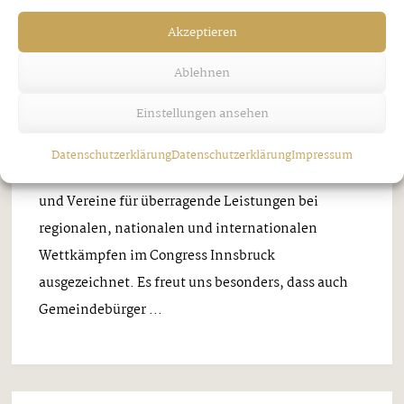
Gerhard Gahleitner ausgezeichnet
Akzeptieren
GRATULATION DURCH DAS LAND
TIROL
Ablehnen
Mittwoch, 29. April 2026
Einstellungen ansehen
Im Rahmen der diesjährigen Tiroler Meisterehrung
Datenschutzerklärung
Datenschutzerklärung
Impressum
wurden in einem Festakt des Landes Tirol Sportler
und Vereine für überragende Leistungen bei
regionalen, nationalen und internationalen
Wettkämpfen im Congress Innsbruck
ausgezeichnet. Es freut uns besonders, dass auch
Gemeindebürger ...