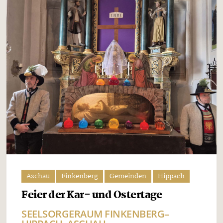
Aschau
Finkenberg
Gemeinden
Hippach
Feier der Kar- und Ostertage
SEELSORGERAUM FINKENBERG–