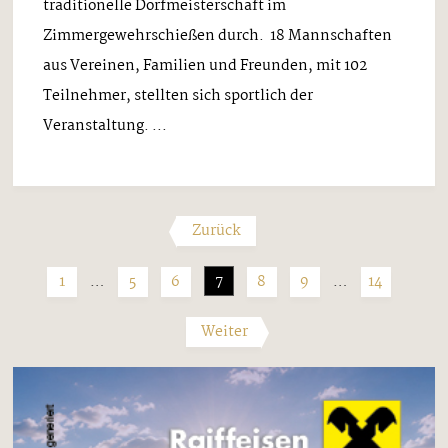
traditionelle Dorfmeisterschaft im
Zimmergewehrschießen durch. 18 Mannschaften
aus Vereinen, Familien und Freunden, mit 102
Teilnehmer, stellten sich sportlich der
Veranstaltung. ...
Zurück
1
…
5
6
7
8
9
…
14
Weiter