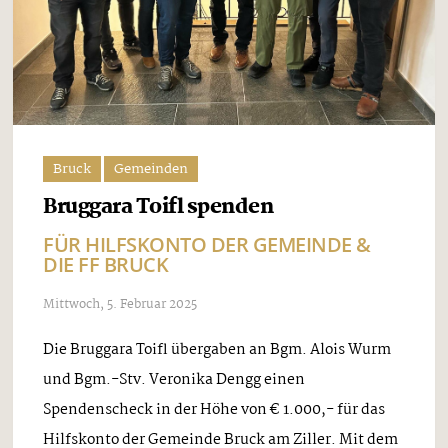
Bruck
Gemeinden
Bruggara Toifl spenden
FÜR HILFSKONTO DER GEMEINDE &
DIE FF BRUCK
Mittwoch, 5. Februar 2025
Die Bruggara Toifl übergaben an Bgm. Alois Wurm
und Bgm.-Stv. Veronika Dengg einen
Spendenscheck in der Höhe von € 1.000,- für das
Hilfskonto der Gemeinde Bruck am Ziller. Mit dem