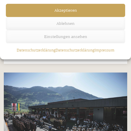
Ein gelungenes Gemeinschaftsprojekt für die
Akzeptieren
Region wurde am Mittwoch, den 22. April am
Schlossplatz in Fügen feierlich präsentiert: Dank
Ablehnen
der Unterstützung von mehr als 40 regionalen
Einstellungen ansehen
SponsorInnen konnte ein neues Spielmobil
realisiert und offiziell übergeben ...
Datenschutzerklärung
Datenschutzerklärung
Impressum