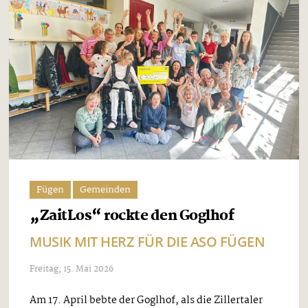
Fügen
Gemeinden
„ZaitLos“ rockte den Goglhof
MUSIK MIT HERZ FÜR DIE ASO FÜGEN
Freitag, 15. Mai 2026
Am 17. April bebte der Goglhof, als die Zillertaler