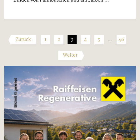
Binden von Palmbuschen und am Färben ...
Zurück
1
2
3
4
5
…
46
Weiter