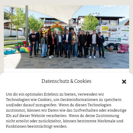
Datenschutz & Cookies
Fügen
Gemeinden
Gemeinsam für die Kinder
Um dir ein optimales Erlebnis zu bieten, verwenden wir
Technologien wie Cookies, um Geräteinformationen zu speichern
SPIELMOBIL IN FÜGEN FEIERLICH
und/oder darauf zuzugreifen. Wenn du diesen Technologien
ÜBERGEBEN
zustimmst, können wir Daten wie das Surfverhalten oder eindeutige
IDs auf dieser Website verarbeiten. Wenn du deine Zustimmung
nicht erteilst oder zurückziehst, können bestimmte Merkmale und
Mittwoch, 29. April 2026
Funktionen beeinträchtigt werden.