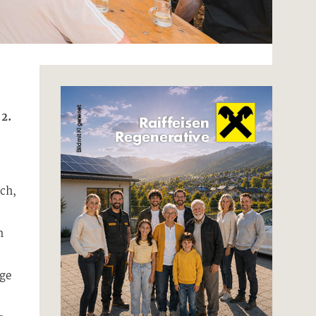
2.
e
ich,
n
age