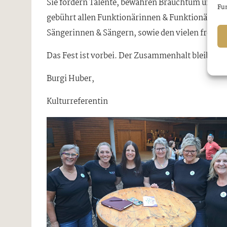
Sie fördern Talente, bewahren Brauchtum und sc
Fun
gebührt allen Funktionärinnen & Funktionären, 
Sängerinnen & Sängern, sowie den vielen freiwil
Das Fest ist vorbei. Der Zusammenhalt bleibt. U
Burgi Huber,
Kulturreferentin