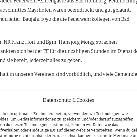
vielen Feuerwehr-Ehrengäste aus Bad Homburg, Feldmochin
abschnittes Mayrhofen waren beeindruckt und gut gelaunt.
wehrleiter, Baujahr 1950 die die Feuerwehrkollegen von Bad
ch, NR Franz Hörl und Bgm. Hansjörg Moigg sprachen
ankten sich bei der FF für die unzähligen Stunden im Dienst d
 sie bereit, jederzeit alles zu geben.
halt in unseren Vereinen sind vorbildlich, und viele Gemeind
 dass Menschen bereit sind, Zeit und Kraft für das Gemeinwohl
Datenschutz & Cookies
dir ein optimales Erlebnis zu bieten, verwenden wir Technologien wie
kies, um Geräteinformationen zu speichern und/oder darauf zuzugreifen.
vor allem der jubilierenden Freiwilligen Feuerwehr gebührt
nn du diesen Technologien zustimmst, können wir Daten wie das
nerkennung. Auch unterm Jahr leisten alle unbezahlbare Arbe
fverhalten oder eindeutige IDs auf dieser Website verarbeiten. Wenn du de
stimmung nicht erteilst oder zurückziehst, können bestimmte Merkmale u