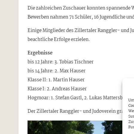
Die zahlreichen Zuschauer konnten spannende W
Bewerben nahmen 71 Schüler, 16 Jugendliche und 
Einige Mitglieder des Zillertaler Ranggler- und
beachtliche Erfolge erzielen.
Ergebnisse
bis 12 Jahre: 3. Tobias Tischner
bis 14 Jahre: 2. Max Hauser
Klasse II: 1. Martin Hauser
Klasse I: 2. Andreas Hauser
Hogmoar: 1. Stefan Gastl, 2. Lukas Mattersberge
Um 
Coo
Der Zillertaler Ranggler- und Judoverein gratuli
We
Sur
Zu
Fun