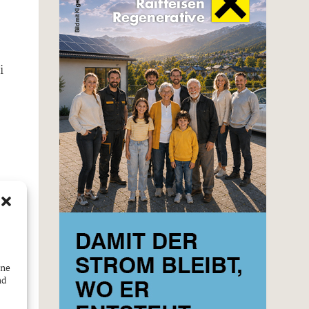
i
n.
ine
nd