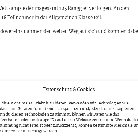
ettkämpfe der insgesamt 105 Ranggler verfolgen. An den
18 Teilnehmer in der Allgemeinen Klasse teil.
 Judovereins nahmen den weiten Weg auf sich und konnten dabe
Datenschutz & Cookies
r, 3. Andreas Hauser
dir ein optimales Erlebnis zu bieten, verwenden wir Technologien wie
kies, um Geräteinformationen zu speichern und/oder darauf zuzugreifen.
ert allen Teilnehmern herzlich zu ihren großartigen Leistunge
nn du diesen Technologien zustimmst, können wir Daten wie das
fverhalten oder eindeutige IDs auf dieser Website verarbeiten. Wenn du de
stimmung nicht erteilst oder zurückziehst, können bestimmte Merkmale u
ktionen beeinträchtigt werden.