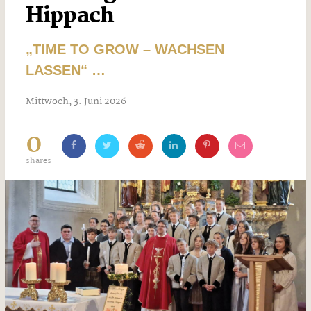
Hippach
„TIME TO GROW – WACHSEN
LASSEN“ …
Mittwoch, 3. Juni 2026
0
shares