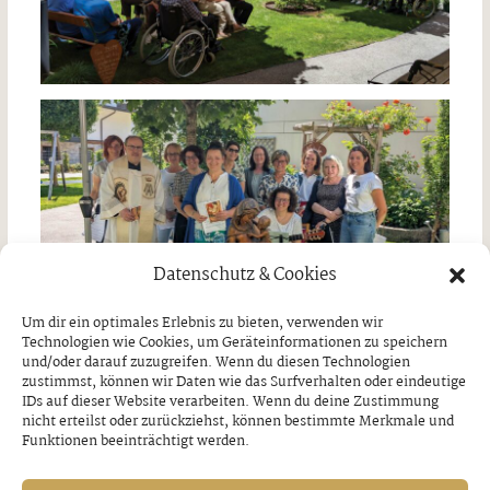
Datenschutz & Cookies
Um dir ein optimales Erlebnis zu bieten, verwenden wir
Technologien wie Cookies, um Geräteinformationen zu speichern
Fotos: Gepflegtes Wohnen Mayrhofen
und/oder darauf zuzugreifen. Wenn du diesen Technologien
zustimmst, können wir Daten wie das Surfverhalten oder eindeutige
IDs auf dieser Website verarbeiten. Wenn du deine Zustimmung
nicht erteilst oder zurückziehst, können bestimmte Merkmale und
Funktionen beeinträchtigt werden.
VORHERIGER BEITRAG
NÄCHSTER BEITRAG
Mittelschule
Fest „Miteinander“ –