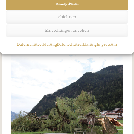
Mayrhofen
Abschied vom
Akzeptieren
„Kollandhaus“
Mittwoch, 3. Juni 2026
Mittwoch, 3. Juni 2026
Ablehnen
Einstellungen ansehen
Ähnliche Artikel
Datenschutzerklärung
Datenschutzerklärung
Impressum