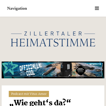
Skip
to
content
Podcast mit Vitus Amor
„Wie geht‘s da?“