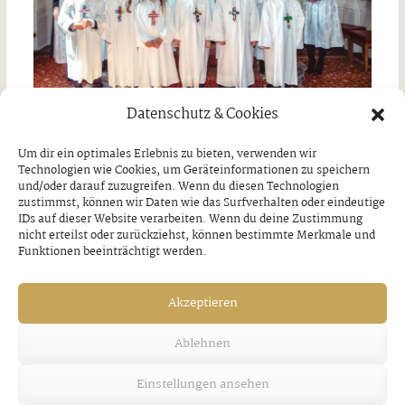
Datenschutz & Cookies
Finkenberg Foto: Taferl
Um dir ein optimales Erlebnis zu bieten, verwenden wir
Technologien wie Cookies, um Geräteinformationen zu speichern
und/oder darauf zuzugreifen. Wenn du diesen Technologien
zustimmst, können wir Daten wie das Surfverhalten oder eindeutige
VORHERIGER BEITRAG
NÄCHSTER BEITRAG
IDs auf dieser Website verarbeiten. Wenn du deine Zustimmung
nicht erteilst oder zurückziehst, können bestimmte Merkmale und
Ein besonderer
Radausflug bei
Funktionen beeinträchtigt werden.
Festtag für die
bestem Wetter
Ramsauer Kinder￼
Donnerstag, 28. Mai 2026
Donnerstag, 28. Mai 2026
Akzeptieren
Ablehnen
Ähnliche Artikel
Einstellungen ansehen